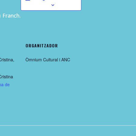
u Franch.
ORGANITZADOR
ristina,
Òmnium Cultural i ANC
ristina
pa de