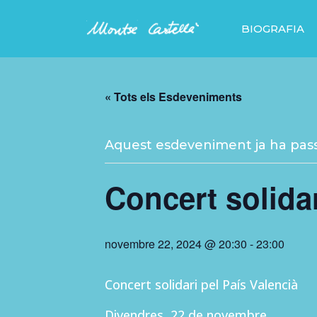
BIOGRAFIA
« Tots els Esdeveniments
Aquest esdeveniment ja ha pass
Concert solida
novembre 22, 2024 @ 20:30
-
23:00
Concert solidari pel País Valencià
Divendres, 22 de novembre