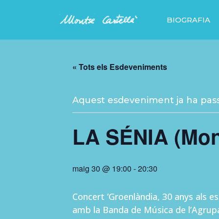
BIOGRAFIA
« Tots els Esdeveniments
Aquest esdeveniment ja ha pass
LA SÉNIA (Mon
maig 30 @ 19:00
-
20:30
Concert ‘Groenlàndia, 30 anys als es
amb la Banda de Música de l’Agrup