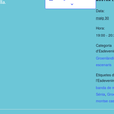
la.
Data:
maig 30
Hora:
19:00 - 20
Categoria
d'Esdeveni
Groenlàndi
escenaris
Etiquetes 
l'Esdeveni
banda de m
Sénia
,
Gro
montse cas