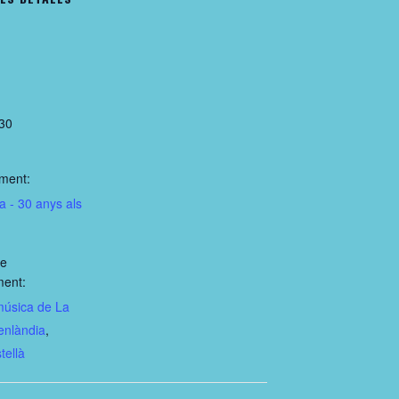
:30
ment:
a - 30 anys als
de
ment:
úsica de La
enlàndia
,
tellà