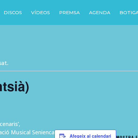
DISCOS
VÍDEOS
PREMSA
AGENDA
BOTIG
at.
tsià)
cenaris’,
ació Musical Senienca
Afegeix al calendari
MOSTRA E