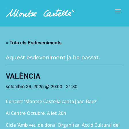
« Tots els Esdeveniments
Aquest esdeveniment ja ha passat.
VALÈNCIA
setembre 26, 2025 @ 20:00
-
21:30
Concert ‘Montse Castellà canta Joan Baez’
Al Centre Octubre. A les 20h
Cicle ‘Amb veu de dona’ Organitza: Acció Cultural del