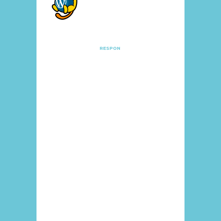
DE WORDPRESS
Posted at
13:39h, 03 abril
RESPON
Hola, esto es un
comentario.
Para empezar a
moderar, editar y
borrar
comentarios, por
favor, visita la
pantalla de
comentarios en el
escritorio.
Los avatares de