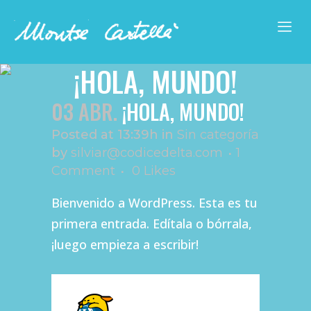
¡HOLA, MUNDO!
03 ABR.
¡HOLA, MUNDO!
Posted at 13:39h
in
Sin categoría
by
silviar@codicedelta.com
1
Comment
0
Likes
Bienvenido a WordPress. Esta es tu
primera entrada. Edítala o bórrala,
¡luego empieza a escribir!
UN COMENTARISTA